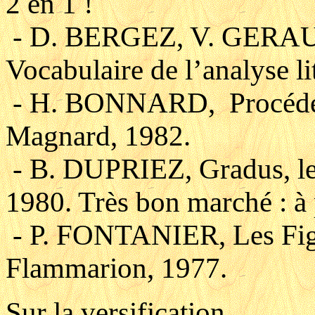
2 en 1 !
- D. BERGEZ, V. GERAU
Vocabulaire de l’analyse li
- H. BONNARD, Procédés
Magnard, 1982.
- B. DUPRIEZ, Gradus, les 
1980. Très bon marché : à
- P. FONTANIER, Les Figu
Flammarion, 1977.
Sur la versification