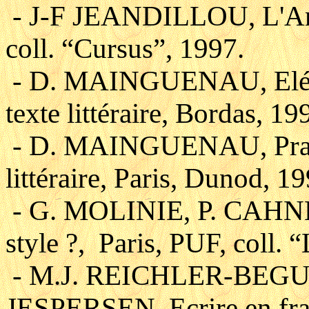
- J-F JEANDILLOU, L'Ana
coll. “Cursus”, 1997.
- D. MAINGUENAU, Elémen
texte littéraire, Bordas, 19
- D. MAINGUENAU, Pragm
littéraire, Paris, Dunod, 19
- G. MOLINIE, P. CAHNE, 
style ?, Paris, PUF, coll. 
- M.J. REICHLER-BEGU
JESPERSEN, Ecrire en fran