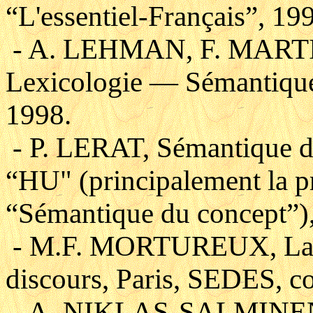
“L'essentiel-Français”, 19
- A. LEHMAN, F. MARTIN
Lexicologie — Sémantique
1998.
- P. LERAT, Sémantique des
“HU" (principalement la pr
“Sémantique du concept”)
- M.F. MORTUREUX, La Le
discours, Paris, SEDES, c
- A. NIKLAS-SALMINEN, L