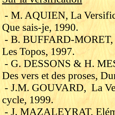
- M. AQUIEN, La Versific
Que sais-je, 1990.
- B. BUFFARD-MORET, La 
Les Topos, 1997.
- G. DESSONS & H. MES
Des vers et des proses, D
- J.M. GOUVARD, La Versi
cycle, 1999.
- J. MAZALEYRAT, Elémen