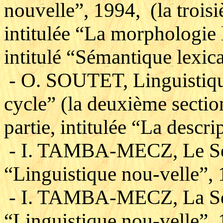
nouvelle”, 1994, (la trois
intitulée “La morphologie l
intitulé “Sémantique lexic
- O. SOUTET, Linguistique
cycle” (la deuxième section
partie, intitulée “La descr
- I. TAMBA-MECZ, Le Sens
“Linguistique nou-velle”, 
- I. TAMBA-MECZ, La Séma
“Linguistique nou-velle”, 