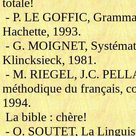
totale!
- P. LE GOFFIC, Grammair
Hachette, 1993.
- G. MOIGNET, Systématiq
Klincksieck, 1981.
- M. RIEGEL, J.C. PELLA
méthodique du français, co
1994.
La bible : chère!
- O. SOUTET, La Linguist